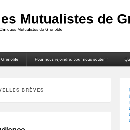
ues Mutualistes de G
s Cliniques Mutualistes de Grenoble
e Grenoble
Pour nous rejoindre, pour nous soutenir
Qu
VELLES BRÈVES
udience