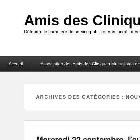
Amis des Cliniq
Défendre le caractère de service public et non lucratif de
Premier
Accueil
Association des Amis des Cliniques Mutualistes d
menu
ARCHIVES DES CATÉGORIES :
NOU
Mercredi 22 septembre, l’a